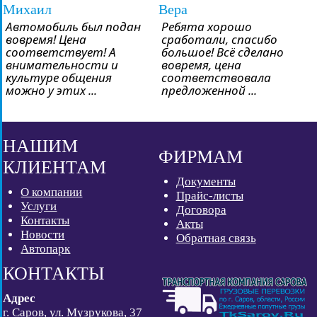
Михаил
Вера
Автомобиль был подан
Ребята хорошо
вовремя! Цена
сработали, спасибо
соответствует! А
большое! Всё сделано
внимательности и
вовремя, цена
культуре общения
соответствовала
можно у этих ...
предложенной ...
НАШИМ
ФИРМАМ
КЛИЕНТАМ
Документы
О компании
Прайс-листы
Услуги
Договора
Контакты
Акты
Новости
Обратная связь
Автопарк
КОНТАКТЫ
Адрес
г. Саров, ул. Музрукова, 37